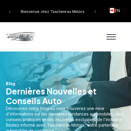
EN
tors
Bienvenue chez Taschereau Motors
Blog
Dernières Nouvelles et
Conseils Auto
Découvrez notre blog où vous trouverez une mine
d'informations sur les dernières tendances automobiles, des
conseils pratiques et des nouvelles exclusives de l'industrie.
Restez informé avec Taschereau Motors, votre partenaire
automobile de confiance.