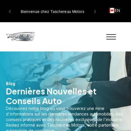
EN
tors
Bienvenue chez Taschereau Motors
Blog
Dernières Nouvelles et
Conseils Auto
Découvrez notre blog où vous trouverez une mine
d'informations sur les dernières tendances automobiles, des
conseils pratiques et des nouvelles exclusives de l'industrie.
Restez informé avec Taschereau Motors, votre partenaire
automobile de confiance.