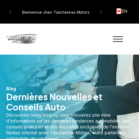
EN
tors
Bienvenue chez Taschereau Motors
Blog
Dernières Nouvelles et
Conseils Auto
Découvrez notre blog où vous trouverez une mine
d'informations sur les dernières tendances automobiles, des
conseils pratiques et des nouvelles exclusives de l'industrie.
Restez informé avec Taschereau Motors, votre partenaire
automobile de confiance.