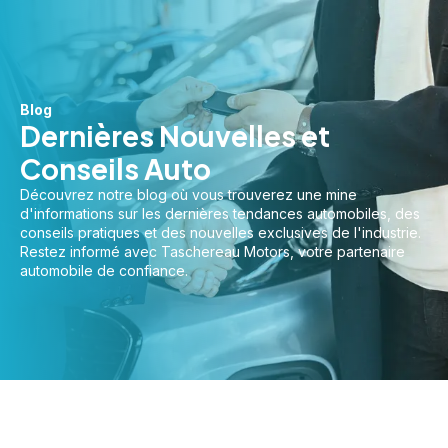
Blog
Dernières Nouvelles et
Conseils Auto
Découvrez notre blog où vous trouverez une mine
d'informations sur les dernières tendances automobiles, des
conseils pratiques et des nouvelles exclusives de l'industrie.
Restez informé avec Taschereau Motors, votre partenaire
automobile de confiance.