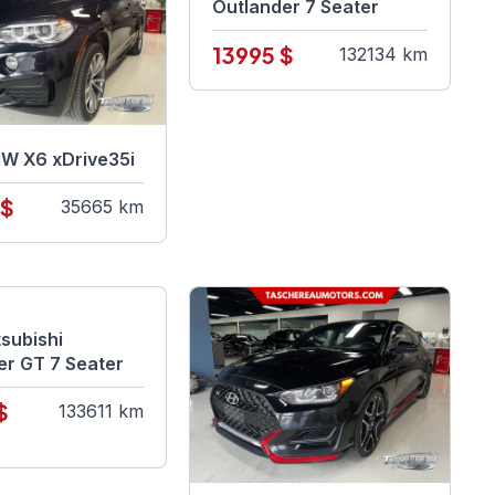
Outlander 7 Seater
13995 $
132134 km
W X6 xDrive35i
 $
35665 km
subishi
er GT 7 Seater
$
133611 km