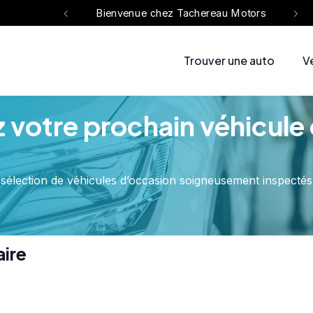
reau Motors
Bienvenue chez Tachereau Motors
Trouver une auto
V
 votre prochain véhicule
élection de véhicules d’occasion soigneusement inspectés,
aire