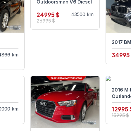
Outdoorsman V6 Diesel
24995 $
43500 km
26995 $
2017 BM
34995
4866 km
2016 Mit
Outland
12995 
0000 km
13995 $