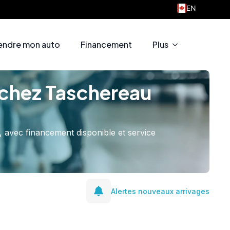
EN
endre mon auto
Financement
Plus
 chez Taschereau
 avec financement disponible et service
Alertes nouveaux arrivages