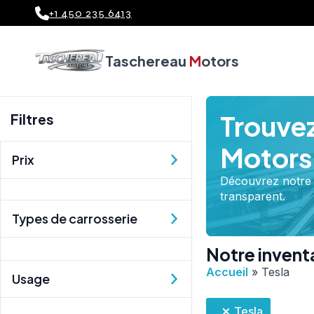
+1 450 235 6413
ienvenue chez Tachereau Motors
Bienvenue chez Tache
Taschereau
M
otors
Trouvez
Filtres
Motors
Prix
Découvrez notre s
transparent.
Types de carrosserie
Notre invent
Accueil
»
Tesla
Usage
Tesla