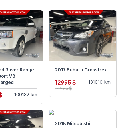
nd Rover Range
2017 Subaru Crosstrek
port V8
12995 $
131010 km
harged
14995 $
$
100132 km
2018 Mitsubishi