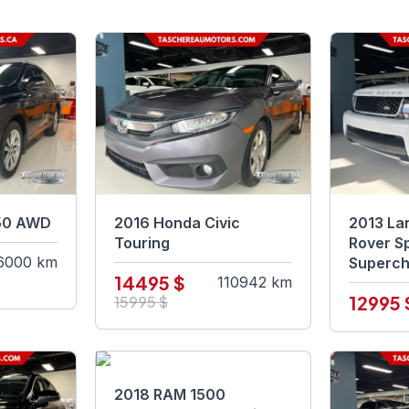
50 AWD
2016 Honda Civic
2013 La
Touring
Rover S
6000 km
Superc
14495 $
110942 km
12995 
15995 $
2018 RAM 1500