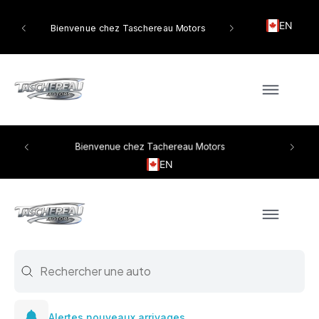
EN
tors
Bienvenue chez Taschereau Motors
Bienvenue chez Tachereau Motors
EN
Search
Search content
Alertes nouveaux arrivages