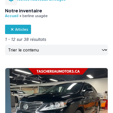
Notre inventaire
Accueil
»
berline usagée
Articles
1 - 12 sur 38 résultats
Trier
Sort content