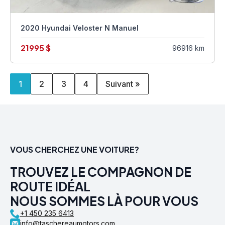
2020 Hyundai Veloster N Manuel
21995 $
96916 km
1
2
3
4
Suivant »
VOUS CHERCHEZ UNE VOITURE?
TROUVEZ LE COMPAGNON DE
ROUTE IDÉAL
NOUS SOMMES LÀ POUR VOUS
+1 450 235 6413
info@taschereaumotors.com