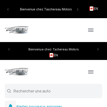
EN
tors
Bienvenue chez Taschereau Motors
Bienvenue chez Tachereau Motors
EN
Search
Search content
Alertes nouveaux arrivages