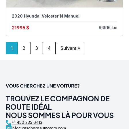
2020 Hyundai Veloster N Manuel
21995 $
96916 km
1
2
3
4
Suivant »
VOUS CHERCHEZ UNE VOITURE?
TROUVEZ LE COMPAGNON DE
ROUTE IDÉAL
NOUS SOMMES LÀ POUR VOUS
+1 450 235 6413
info@taschereaumotors.com