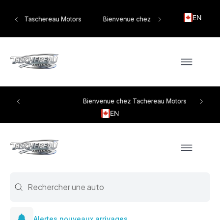
EN
tors
Bienvenue chez Taschereau Motors
Bienvenue chez Tachereau Motors
EN
Search
Search content
Alertes nouveaux arrivages