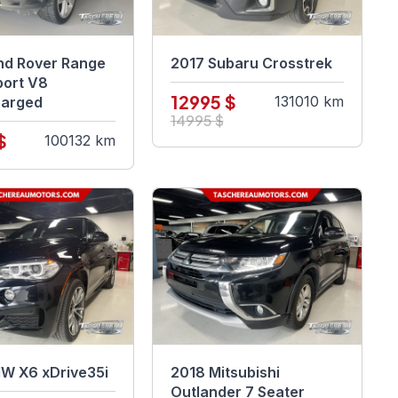
nd Rover Range
2017 Subaru Crosstrek
port V8
12995 $
131010 km
harged
14995 $
$
100132 km
W X6 xDrive35i
2018 Mitsubishi
Outlander 7 Seater