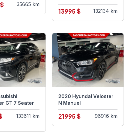
 $
35665 km
13995 $
132134 km
subishi
2020 Hyundai Veloster
er GT 7 Seater
N Manuel
$
21995 $
133611 km
96916 km