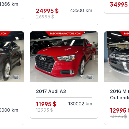
34995
4866 km
24995 $
43500 km
26995 $
2017 Audi A3
2016 Mit
Outland
11995 $
130002 km
12995 
12995 $
0000 km
13995 $