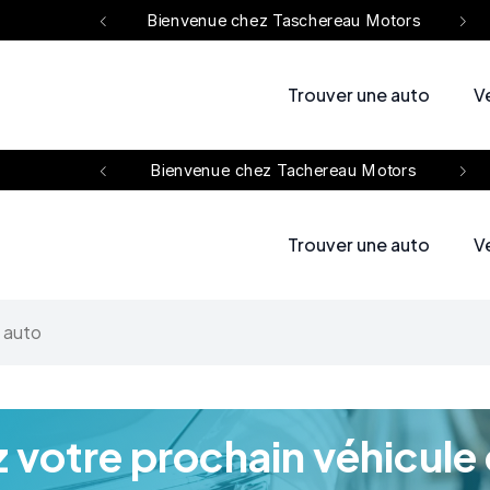
venue chez Taschereau Motors
Bienvenue chez Tascherea
Trouver une auto
V
venue chez Tachereau Motors
Bienvenue chez Tacherea
Trouver une auto
V
 votre prochain véhicule