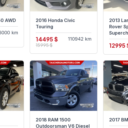
50 AWD
2016 Honda Civic
2013 La
Touring
Rover S
6000 km
Superc
14495 $
110942 km
12995 
15995 $
2018 RAM 1500
2017 BM
Outdoorsman V6 Diesel