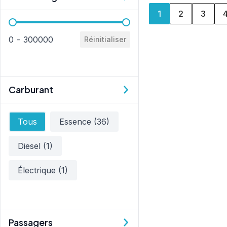
1
2
3
Kilométrage
0 - 300000
Réinitialiser
Carburant
Carburant
Tous
Essence
(36)
Diesel
(1)
Électrique
(1)
Passagers