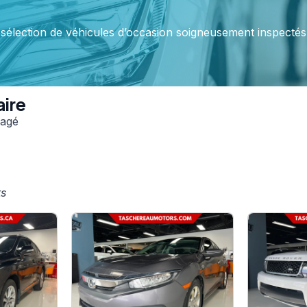
élection de véhicules d’occasion soigneusement inspectés,
aire
sagé
ts