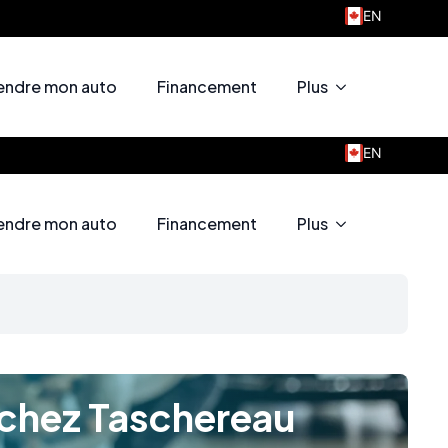
EN
u Motors
endre mon auto
Financement
Plus
EN
u Motors
endre mon auto
Financement
Plus
 chez Taschereau