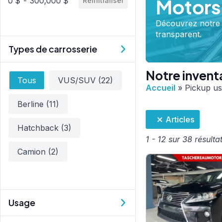
Motors
0 $ - 300,000 $
Réinitialiser
Découvrez notre s
transparent.
Types de carrosserie
Notre invent
Type
Tous
VUS/SUV
(22)
Accueil
»
Pickup u
Berline
(11)
Articles
Hatchback
(3)
1 - 12 sur 38 résulta
Camion
(2)
Usage