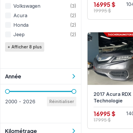
16995 $
10
Volkswagen
(3)
19995 $
Acura
(2)
Honda
(2)
Jeep
(2)
+ Afficher 8 plus
Année
Année
2017 Acura RDX
Technologie
2000 - 2026
Réinitialiser
16995 $
14
17995 $
Kilométrage