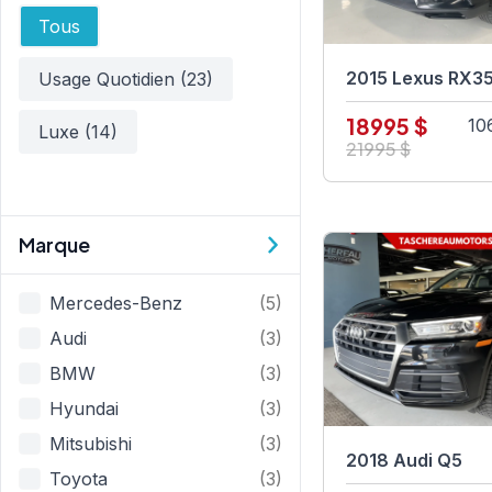
Usage
Tous
2015 Lexus RX3
Usage Quotidien
(23)
18995 $
10
Luxe
(14)
21995 $
Marque
Marque
Mercedes-Benz
(5)
Audi
(3)
BMW
(3)
Hyundai
(3)
Mitsubishi
(3)
2018 Audi Q5
Toyota
(3)