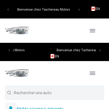
EN
tors
Bienvenue chez Taschereau Motors
Bienvenue chez Tachereau Motors
EN
Search
Search content
Alertes nouveaux arrivages