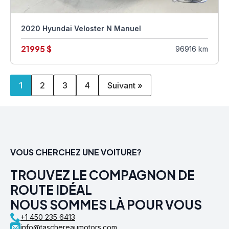
2020 Hyundai Veloster N Manuel
21995 $
96916 km
1
2
3
4
Suivant »
VOUS CHERCHEZ UNE VOITURE?
TROUVEZ LE COMPAGNON DE
ROUTE IDÉAL
NOUS SOMMES LÀ POUR VOUS
+1 450 235 6413
info@taschereaumotors.com