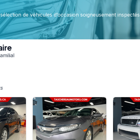
élection de véhicules d’occasion soigneusement inspectés,
aire
amilial
ts