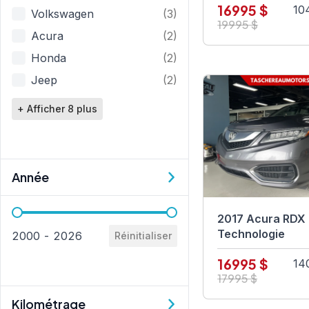
16995 $
10
Volkswagen
(3)
19995 $
Acura
(2)
Honda
(2)
Jeep
(2)
+ Afficher 8 plus
Année
Année
2017 Acura RDX
Technologie
2000 - 2026
Réinitialiser
16995 $
14
17995 $
Kilométrage