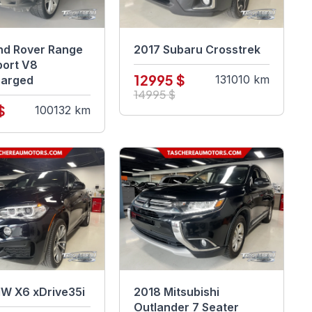
nd Rover Range
2017 Subaru Crosstrek
port V8
12995 $
131010 km
harged
14995 $
$
100132 km
W X6 xDrive35i
2018 Mitsubishi
Outlander 7 Seater