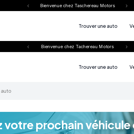
reau Motors
Bienvenue chez Taschereau Motors
B
Trouver une auto
V
reau Motors
Bienvenue chez Tachereau Motors
B
Trouver une auto
V
 votre prochain véhicule