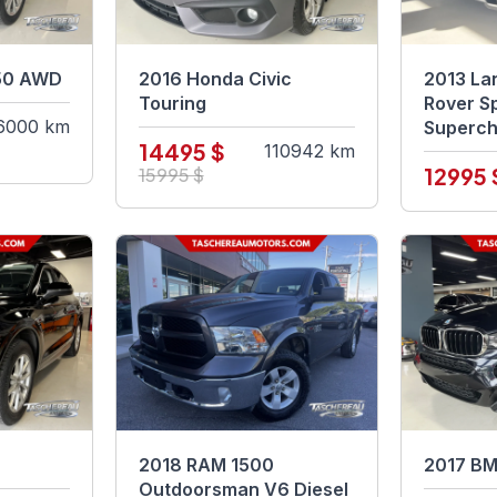
50 AWD
2016 Honda Civic
2013 La
Touring
Rover S
6000 km
Superc
14495 $
110942 km
12995 
15995 $
2018 RAM 1500
2017 BM
Outdoorsman V6 Diesel