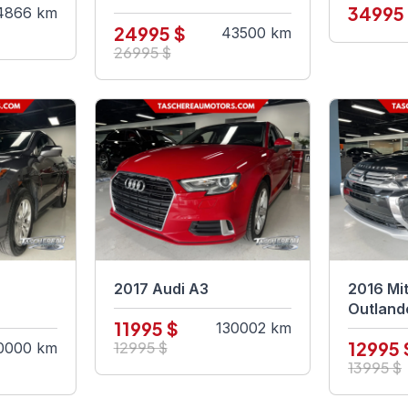
34995
4866 km
24995 $
43500 km
26995 $
2017 Audi A3
2016 Mit
Outland
11995 $
130002 km
12995 
12995 $
0000 km
13995 $