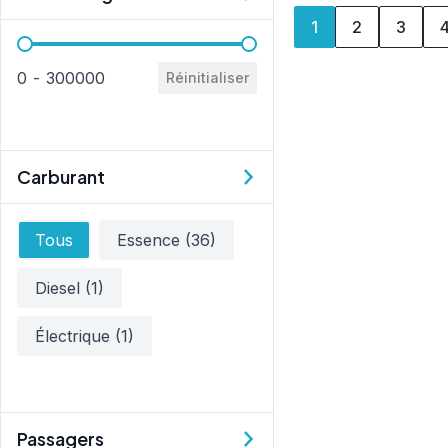
1
2
3
Kilométrage
0 - 300000
Réinitialiser
Carburant
Carburant
Tous
Essence
(36)
Diesel
(1)
Électrique
(1)
Passagers