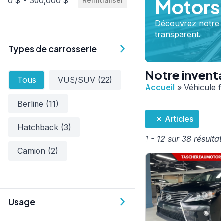
Motors
0 $ - 300,000 $
Réinitialiser
Découvrez notre s
transparent.
Types de carrosserie
Notre invent
Type
Tous
VUS/SUV
(22)
Accueil
»
Véhicule f
Berline
(11)
Articles
Hatchback
(3)
1 - 12 sur 38 résulta
Camion
(2)
Usage