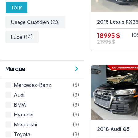
Usage
Tous
2015 Lexus RX3
Usage Quotidien
(23)
18995 $
10
Luxe
(14)
21995 $
Marque
Marque
Mercedes-Benz
(5)
Audi
(3)
BMW
(3)
Hyundai
(3)
Mitsubishi
(3)
2018 Audi Q5
Toyota
(3)