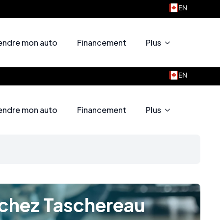
EN
ienvenue chez Taschereau Motors
endre mon auto
Financement
Plus
EN
ienvenue chez Tachereau Motors
endre mon auto
Financement
Plus
 chez Taschereau