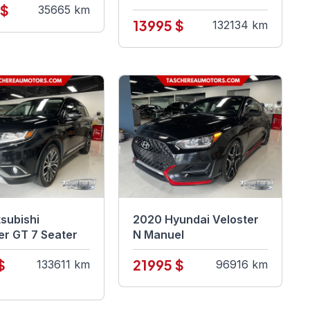
 $
35665 km
13995 $
132134 km
subishi
2020 Hyundai Veloster
er GT 7 Seater
N Manuel
$
21995 $
133611 km
96916 km