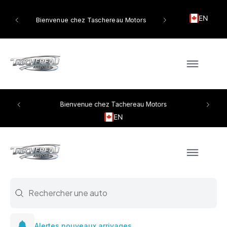
EN
tors
Bienvenue chez Taschereau Motors
Bienvenue chez Tachereau Motors
EN
Search
Search content
Alertes nouveaux arrivages