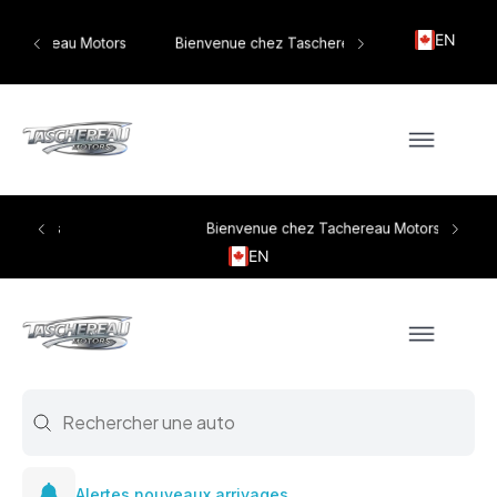
EN
tors
Bienvenue chez Taschereau Motors
Bienvenue chez Tachereau Motors
EN
Search
Search content
Alertes nouveaux arrivages