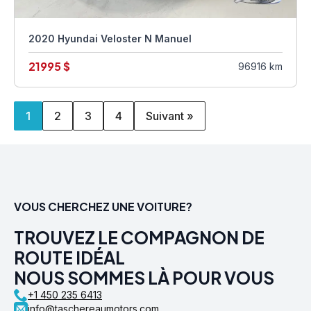
2020 Hyundai Veloster N Manuel
21995 $
96916 km
1
2
3
4
Suivant »
VOUS CHERCHEZ UNE VOITURE?
TROUVEZ LE COMPAGNON DE
ROUTE IDÉAL
NOUS SOMMES LÀ POUR VOUS
+1 450 235 6413
info@taschereaumotors.com