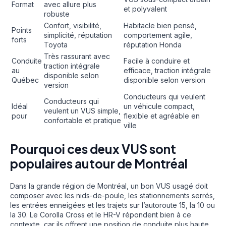
Format
avec allure plus
et polyvalent
robuste
Confort, visibilité,
Habitacle bien pensé,
Points
simplicité, réputation
comportement agile,
forts
Toyota
réputation Honda
Très rassurant avec
Conduite
Facile à conduire et
traction intégrale
au
efficace, traction intégrale
disponible selon
Québec
disponible selon version
version
Conducteurs qui veulent
Conducteurs qui
Idéal
un véhicule compact,
veulent un VUS simple,
pour
flexible et agréable en
confortable et pratique
ville
Pourquoi ces deux VUS sont
populaires autour de Montréal
Dans la grande région de Montréal, un bon VUS usagé doit
composer avec les nids-de-poule, les stationnements serrés,
les entrées enneigées et les trajets sur l’autoroute 15, la 10 ou
la 30. Le Corolla Cross et le HR-V répondent bien à ce
contexte, car ils offrent une position de conduite plus haute