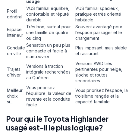
usagé
VUS familial équilibré,
VUS familial spacieux,
Profil
confortable et réputé
pratique et très orienté
général
durable
habitacle
Très bon, surtout pour
Souvent avantagé pour
Espace
une famille de quatre
l’espace passager et le
intérieur
ou cinq
chargement
Sensation un peu plus
Conduite
Plus imposant, mais stable
compacte et facile à
en ville
et rassurant
manœuvrer
Versions AWD très
Versions à traction
Trajets
pertinentes pour neige,
intégrale recherchées
d’hiver
sloche et routes
au Québec
secondaires
Vous priorisez
Meilleur
Vous priorisez l’espace, la
l’équilibre, la valeur de
choix
troisième rangée et la
revente et la conduite
si…
capacité familiale
facile
Pour qui le Toyota Highlander
usagé est-il le plus logique?